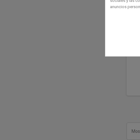
sociales y las c
anuncios person
Sams
WIF
Most