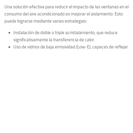
Una solución efectiva para reducir el impacto de las ventanas en el
consumo del aire acondicionado es mejorar el aislamiento. Esto
puede lograrse mediante varias estrategias:
Instalación de doble o triple acristalamiento
, que reduce
significativamente la transferencia de calor.
Uso de vidrios de baja emisividad
(Low-E), capaces de reflejar
la radiación infrarroja sin impedir la entrada de luz natural.
Incorporación de burletes
o sellado de juntas para evitar
filtraciones de aire.
Marcos con rotura de puente térmico,
que evitan la
conducción del calor a través del metal.
Todo esto contribuye a mantener una temperatura interior más
estable y reduce la necesidad de encender el aire acondicionado
durante largos periodos de tiempo.
La orientación de las ventanas también
influye