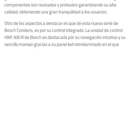
Con esta caldera, obtendrás un gran ahorro de energía,
reduciendo de manera considerable el consumo. Al utilizar
materiales de alta calidad, proporcionan un mayor rendimiento y
la mejor eficiencia energética.
Innovación Bosch
La marca Bosch, en su nueva línea de fabricación, destaca por su
gran diseño flexible y compacto y un peso de tan solo 28,5 kg. Sus
componentes son revisados y probados garantizando su alta
calidad, obteniendo una gran tranquilidad a los usuarios.
Otro de los aspectos a destacar es que de esta nueva serie de
Bosch Condens, es por su control integrado. La unidad de control
HMI 300 R de Bosch es destacada por su navegación intuitiva y su
sencillo manejo gracias a su panel led retroiluminado en el que
podrás visualizar de manera más rápida y útil el funcionamiento
de tu caldera. Además, esta caldera, da la posibilidad de
combinarla con termostato sin cable o controladores wifi
permitiendo una mejor conexión y un fácil manejo. Con esta